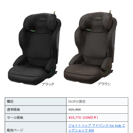
種別
ISOFIX固定
通常価格
¥25,800
セール価格
¥20,770（20%引き）
ジョイトリップ アドバンス for kids エ
販売ページ
ッグショック MA