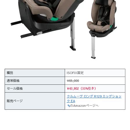
種別
ISOFIX固定
通常価格
¥65,000
セール価格
¥43,802（33%引き）
クルムーヴ ロング R129 エッグショッ
販売ページ
ク EA
のAmazonページへ