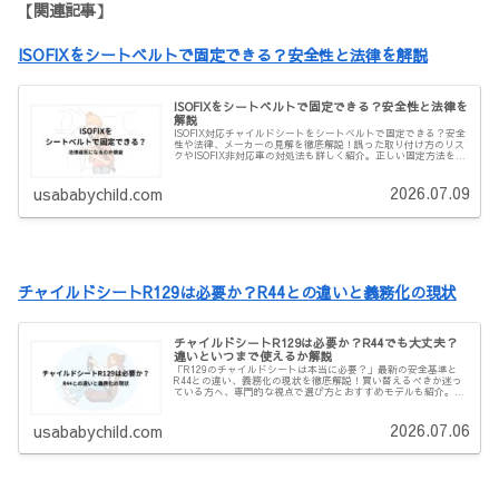
【関連記事】
ISOFIXをシートベルトで固定できる？安全性と法律を解説
ISOFIXをシートベルトで固定できる？安全性と法律を
解説
ISOFIX対応チャイルドシートをシートベルトで固定できる？安全
性や法律、メーカーの見解を徹底解説！誤った取り付け方のリス
クやISOFIX非対応車の対処法も詳しく紹介。正しい固定方法を知
り、子供の安全を守りましょう！
2026.07.09
usababychild.com
チャイルドシートR129は必要か？R44との違いと義務化の現状
チャイルドシートR129は必要か？R44でも大丈夫？
違いといつまで使えるか解説
「R129のチャイルドシートは本当に必要？」最新の安全基準と
R44との違い、義務化の現状を徹底解説！買い替えるべきか迷っ
ている方へ、専門的な視点で選び方とおすすめモデルも紹介。安
全性を最優先にした選択を！
2026.07.06
usababychild.com