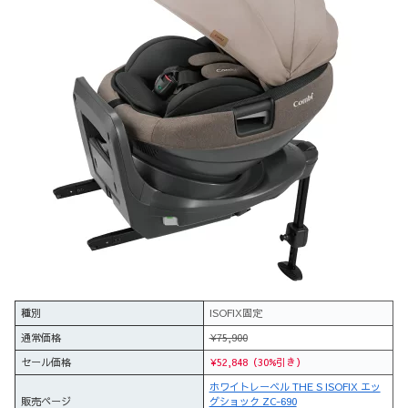
種別
ISOFIX固定
通常価格
¥75,900
セール価格
¥52,848（30%引き）
ホワイトレーベル THE S ISOFIX エッ
販売ページ
グショック ZC-690