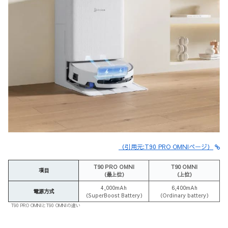
（引用元:T90 PRO OMNIページ）
T90 PRO OMNI
T90 OMNI
項目
（最上位）
（上位）
4,000mAh
6,400mAh
電源方式
（SuperBoost Battery）
（Ordinary battery）
T90 PRO OMNIとT90 OMNIの違い