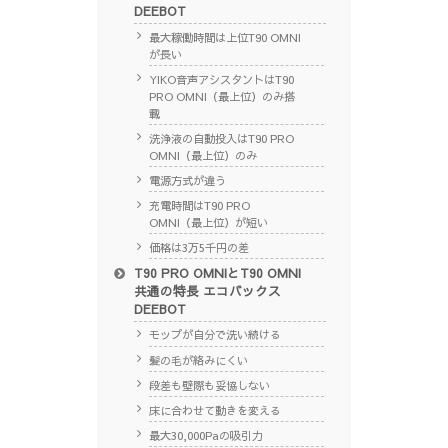
DEEBOT
最大稼働時間は上位T90 OMNI
が長い
YIKO音声アシスタントはT90
PRO OMNI（最上位）のみ搭
載
洗浄液の自動投入はT90 PRO
OMNI（最上位）のみ
電源方式が違う
充電時間はT90 PRO
OMNI（最上位）が短い
価格は3万5千円の差
T90 PRO OMNIとT90 OMNI
共通の特長 エコバックス
DEEBOT
モップが自分で洗い続ける
髪の毛が絡みにくい
段差も壁際も妥協しない
床に合わせて動きを変える
最大30,000Paの吸引力