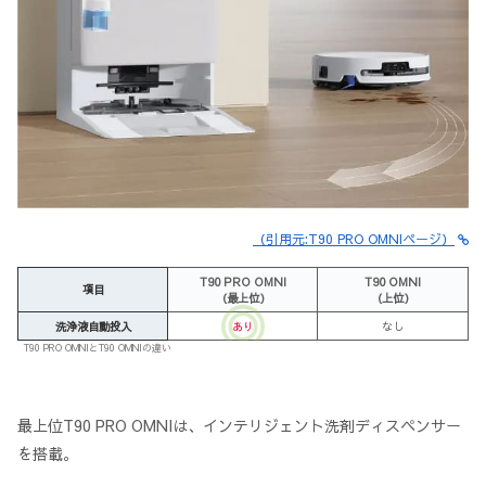
（引用元:T90 PRO OMNIページ）
T90 PRO OMNI
T90 OMNI
項目
（最上位）
（上位）
洗浄液自動投入
あり
なし
T90 PRO OMNIとT90 OMNIの違い
最上位T90 PRO OMNIは、インテリジェント洗剤ディスペンサー
を搭載。