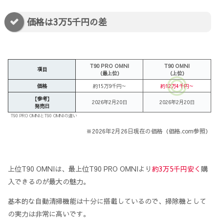
価格は3万5千円の差
T90 PRO OMNI
T90 OMNI
項目
（最上位）
（上位）
価格
約15万9千円～
約12万4千円～
【参考】
2026年2月20日
2026年2月20日
発売日
T90 PRO OMNIとT90 OMNIの違い
※2026年2月26日現在の価格（価格.com参照）
上位T90 OMNIは、最上位T90 PRO OMNIより
約3万5千円安く
購
入できるのが最大の魅力。
基本的な自動清掃機能は十分に搭載しているので、掃除機として
の実力は非常に高いです。