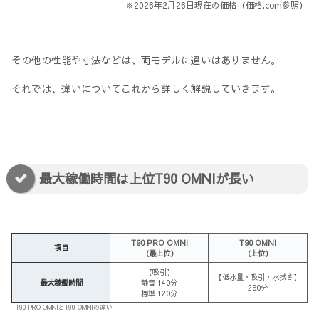
※2026年2月26日現在の価格（価格.com参照）
その他の性能や寸法などは、両モデルに違いはありません。
それでは、違いについてこれから詳しく解説していきます。
最大稼働時間は上位T90 OMNIが長い
T90 PRO OMNI
T90 OMNI
項目
（最上位）
（上位）
【吸引】
【低水量・吸引・水拭き】
最大稼働時間
静音 140分
260分
標準 120分
T90 PRO OMNIとT90 OMNIの違い