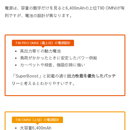
電源は、容量の数字だけを見ると6,400mAhの上位T90 OMNIが有
利ですが、電池の設計が異なります。
T90 PRO OMNI（最上位）の電源設計
高出力寄りの動力電池
負荷がかかったときに安定したパワー供給
カーペットや段差、強吸引時に強い
「SuperBoost」と記載の通り
出力性能を優先したバッテ
リー
と考えるとわかりやすいです。
T90 OMNI（上位）の電源設計
大容量6,400mAh