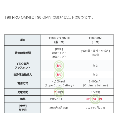
T90 PRO OMNIとT90 OMNIの違いは以下の6つです。
T90 PRO OMNI
T90 OMNI
項目
（最上位）
（上位）
【吸引】
【低水量・吸引・水拭き】
最大稼働時間
静音 140分
260分
標準 120分
YIKO音声
あり
なし
アシスタント
洗浄液自動投入
あり
なし
4,000mAh
6,400mAh
電源方式
（SuperBoost Battery）
（Ordinary battery）
充電時間
2.5
時間
3.5時間
価格
約15万9千円～
約12万4千円～
【参考】
2026年2月20日
2026年2月20日
発売日